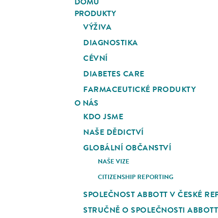
DOMŮ
PRODUKTY
VÝŽIVA
DIAGNOSTIKA
CÉVNÍ
DIABETES CARE
FARMACEUTICKÉ PRODUKTY
O NÁS
KDO JSME
NAŠE DĚDICTVÍ
GLOBÁLNÍ OBČANSTVÍ
NAŠE VIZE
CITIZENSHIP REPORTING
SPOLEČNOST ABBOTT V ČESKÉ RE
STRUČNĚ O SPOLEČNOSTI ABBOTT