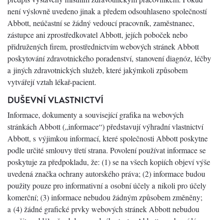
není výslovně uvedeno jinak a předem odsouhlaseno společností
Abbott, neúčastní se žádný vedoucí pracovník, zaměstnanec,
zástupce ani zprostředkovatel Abbott, jejích poboček nebo
přidružených firem, prostřednictvím webových stránek Abbott
poskytování zdravotnického poradenství, stanovení diagnóz, léčby
a jiných zdravotnických služeb, které jakýmkoli způsobem
vytvářejí vztah lékař-pacient.
DUŠEVNÍ VLASTNICTVÍ
Informace, dokumenty a související grafika na webových
stránkách Abbott („informace“) představují výhradní vlastnictví
Abbott, s výjimkou informací, které společnosti Abbott poskytne
podle určité smlouvy třetí strana. Povolení používat informace se
poskytuje za předpokladu, že: (1) se na všech kopiích objeví výše
uvedená značka ochrany autorského práva; (2) informace budou
použity pouze pro informativní a osobní účely a nikoli pro účely
komerční; (3) informace nebudou žádným způsobem změněny;
a (4) žádné grafické prvky webových stránek Abbott nebudou