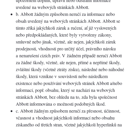
upozornění doplnit, upravit nebo odstranit informace
uvedené na webových stránkách Abbott.
b. Abbott žádným způsobem neručí za informace nebo
obsah uvedený na webových stránkách Abbott. Abbott se
tímto zříká jakýchkoli záruk a ručení, ať již vyslovených
nebo předpokládaných, které byly vytvořeny zákony,
smluvně nebo jinak, včetně, ale nejen, jakýchkoli záruk
prodejnosti, vhodnosti pro určitý účel, právního nároku
a nenarušení cizích práv. V žádném případě neručí Abbott
za žádné škody, včetně, ale nejen, přímé a nepřímé škody,
zvláštní škody (včetně ztráty zisku), následné nebo náhodné
škody, která vznikne v souvislosti nebo následkem
existence nebo používání webových stránek Abbott a/nebo
informací, popř. obsahu, který se nachází na webových
stránkách Abbott, bez ohledu na to, zda byla společnost
Abbott informována o možnosti podobných škod.
c. Abbott žádným způsobem neručí za přesnost, účinnost,
včasnost a vhodnost jakýchkoli informací nebo obsahu
získaného od třetích stran, včetně jakýchkoli hyperlinků na