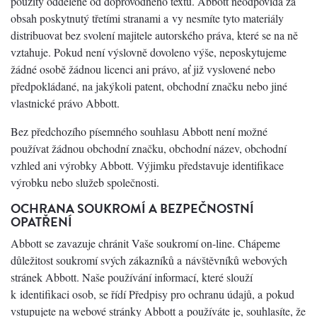
použity odděleně od doprovodného textu. Abbott neodpovídá za
obsah poskytnutý třetími stranami a vy nesmíte tyto materiály
distribuovat bez svolení majitele autorského práva, které se na ně
vztahuje. Pokud není výslovně dovoleno výše, neposkytujeme
žádné osobě žádnou licenci ani právo, ať již vyslovené nebo
předpokládané, na jakýkoli patent, obchodní značku nebo jiné
vlastnické právo Abbott.
Bez předchozího písemného souhlasu Abbott není možné
používat žádnou obchodní značku, obchodní název, obchodní
vzhled ani výrobky Abbott. Výjimku představuje identifikace
výrobku nebo služeb společnosti.
OCHRANA SOUKROMÍ A BEZPEČNOSTNÍ
OPATŘENÍ
Abbott se zavazuje chránit Vaše soukromí on-line. Chápeme
důležitost soukromí svých zákazníků a návštěvníků webových
stránek Abbott. Naše používání informací, které slouží
k identifikaci osob, se řídí Předpisy pro ochranu údajů, a pokud
vstupujete na webové stránky Abbott a používáte je, souhlasíte, že