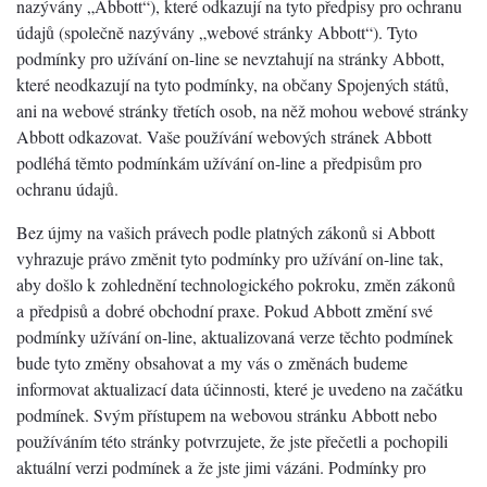
nazývány „Abbott“), které odkazují na tyto předpisy pro ochranu
údajů (společně nazývány „webové stránky Abbott“). Tyto
podmínky pro užívání on-line se nevztahují na stránky Abbott,
které neodkazují na tyto podmínky, na občany Spojených států,
ani na webové stránky třetích osob, na něž mohou webové stránky
Abbott odkazovat. Vaše používání webových stránek Abbott
podléhá těmto podmínkám užívání on-line a předpisům pro
ochranu údajů.
Bez újmy na vašich právech podle platných zákonů si Abbott
vyhrazuje právo změnit tyto podmínky pro užívání on-line tak,
aby došlo k zohlednění technologického pokroku, změn zákonů
a předpisů a dobré obchodní praxe. Pokud Abbott změní své
podmínky užívání on-line, aktualizovaná verze těchto podmínek
bude tyto změny obsahovat a my vás o změnách budeme
informovat aktualizací data účinnosti, které je uvedeno na začátku
podmínek. Svým přístupem na webovou stránku Abbott nebo
používáním této stránky potvrzujete, že jste přečetli a pochopili
aktuální verzi podmínek a že jste jimi vázáni. Podmínky pro