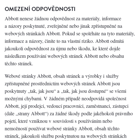
OMEZENÍ ODPOVĚDNOSTI
Abbott nenese žádnou odpovědnost za materiály, informace
a názory poskytnuté, zveřejněné nebo jinak zpřístupněné na
webových stránkách Abbott. Pokud se spoléháte na tyto materiály,
informace a názory, činíte to na vlastní riziko. Abbott odmítá
jakoukoli odpovědnost za újmu nebo škodu, ke které dojde
následkem používání webových stránek Abbott nebo obsahu
těchto stránek.
Webové stránky Abbott, obsah stránek a výrobky i služby
zpřístupněné prostřednictím webových stránek Abbott jsou
poskytnuty „tak, jak jsou“ a „tak, jak jsou dostupné“ se všemi
možnými chybami. V žádném případě neodpovídá společnost
Abbott, její prodejci, vedoucí pracovníci, zaměstnanci, zástupci
(dále „strany Abbott“) za žádné škody podle jakéhokoli právního
pojetí, které vzniknou v souvislosti s používáním nebo
nemožností používat webové stránky Abbott, obsah těchto
stránek, jakoukoli službu poskytnutou na webových stránkách