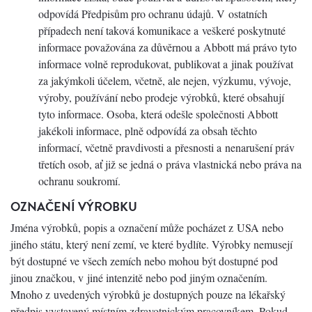
odpovídá Předpisům pro ochranu údajů. V ostatních
případech není taková komunikace a veškeré poskytnuté
informace považována za důvěrnou a Abbott má právo tyto
informace volně reprodukovat, publikovat a jinak používat
za jakýmkoli účelem, včetně, ale nejen, výzkumu, vývoje,
výroby, používání nebo prodeje výrobků, které obsahují
tyto informace. Osoba, která odešle společnosti Abbott
jakékoli informace, plně odpovídá za obsah těchto
informací, včetně pravdivosti a přesnosti a nenarušení práv
třetích osob, ať již se jedná o práva vlastnická nebo práva na
ochranu soukromí.
OZNAČENÍ VÝROBKU
Jména výrobků, popis a označení může pocházet z USA nebo
jiného státu, který není zemí, ve které bydlíte. Výrobky nemusejí
být dostupné ve všech zemích nebo mohou být dostupné pod
jinou značkou, v jiné intenzitě nebo pod jiným označením.
Mnoho z uvedených výrobků je dostupných pouze na lékařský
předpis vystavený místním zdravotnickým pracovníkem. Pokud