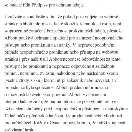
se budete řídit Předpisy pro ochranu údajů.
Uznáváte a souhlasíte s tím, že pokud poskytujete na webové
stránky Abbott informace, které slouží k identifikaci osob, není
stoprocentně zaručená bezpečnost poskytnutých údajů, přestože
Abbott používá ochranná opatření pro zamezení neoprávněného
přístupu nebo proniknutí na stránky. V nepravděpodobném
případě neoprávněného proniknutí nebo přístupu na webovou
stránku i přes naše úsilí Abbott neponese odpovědnost za tento
přístup nebo proniknutí a neponese odpovědnost za žádnou
přímou, nepřímou, zvláštní, náhodnou nebo následnou škodu
(včetně ztráty zisku), kterou utrpí zákazník nebo uživatel. I v
případě, že byla společnost Abbott předem informována
o možnosti takovéto škody, neručí Abbott výslovně ani
předpokládaně za to, že budou informace poskytnuté určitým
uživatelem chráněny před neoprávněným přístupem a neposkytuje
žádné mlčky předpokládané záruky prodejnosti nebo vhodnosti
pro určitý účel. Každý uživatel odpovídá za to, že udrží v tajnosti
své vlastní heslo.