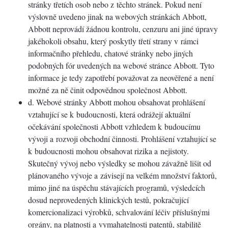
stránky třetích osob nebo z těchto stránek. Pokud není
výslovně uvedeno jinak na webových stránkách Abbott,
Abbott neprovádí žádnou kontrolu, cenzuru ani jiné úpravy
jakéhokoli obsahu, který poskytly třetí strany v rámci
informačního přehledu, chatové stránky nebo jiných
podobných fór uvedených na webové stránce Abbott. Tyto
informace je tedy zapotřebí považovat za neověřené a není
možné za ně činit odpovědnou společnost Abbott.
d. Webové stránky Abbott mohou obsahovat prohlášení
vztahující se k budoucnosti, která odrážejí aktuální
očekávání společnosti Abbott vzhledem k budoucímu
vývoji a rozvoji obchodní činnosti. Prohlášení vztahující se
k budoucnosti mohou obsahovat rizika a nejistoty.
Skutečný vývoj nebo výsledky se mohou závažně lišit od
plánovaného vývoje a závisejí na velkém množství faktorů,
mimo jiné na úspěchu stávajících programů, výsledcích
dosud neprovedených klinických testů, pokračující
komercionalizaci výrobků, schvalování léčiv příslušnými
orgány, na platnosti a vymahatelnosti patentů, stabilitě