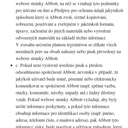
webové stránky Abbott, na něž se vztahují tyto podmínky
pro užívání on-line a Předpisy pro ochranu údajů jakýmkoli
způsobem který si Abbott zvolí, včetně kopírování,
zobrazení, používání a zveřejnění v jakémkoli formátu,
úpravy, začlenění do jiných materiálů nebo vytvoření
odvozených materiálů na základě těchto informací.
V rozsahu určeném platnou legislativou se zříkáte všech
morálních práv na obsah nahraný nebo jinak převedený na
webové stránky Abbott.
c. Pokud není výslovně uvedeno jinak a předem
odsouhlaseno společností Abbott, nevzniká v případě, že
jakýkoli uživatel bude ústně, písemně nebo elektronicky
komunikovat se společností Abbott (např. zpětná vazba,
otázky, komentáře, návrhy, nápady atd.) žádný důvěrný
vztah. Pokud webové stránky Abbott vyžadují, aby byly
určité informace poskytnuty, a pokud tyto informace
obsahují informace pro identifikaci osoby (např. jméno,
adresa, telefonní číslo, e-mailová adresa), pak Abbott tyto
informace získá, bude používat a udržovat způsobem, který