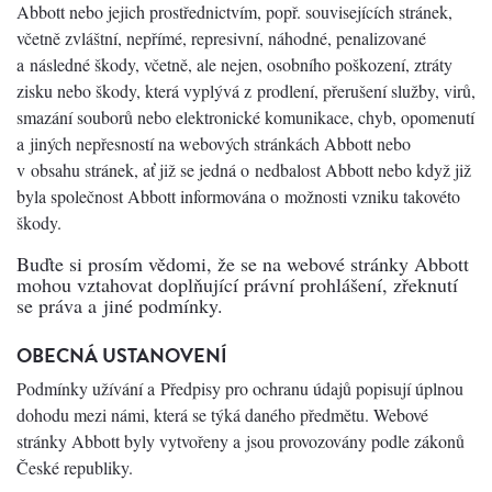
Abbott nebo jejich prostřednictvím, popř. souvisejících stránek,
včetně zvláštní, nepřímé, represivní, náhodné, penalizované
a následné škody, včetně, ale nejen, osobního poškození, ztráty
zisku nebo škody, která vyplývá z prodlení, přerušení služby, virů,
smazání souborů nebo elektronické komunikace, chyb, opomenutí
a jiných nepřesností na webových stránkách Abbott nebo
v obsahu stránek, ať již se jedná o nedbalost Abbott nebo když již
byla společnost Abbott informována o možnosti vzniku takovéto
škody.
Buďte si prosím vědomi, že se na webové stránky Abbott
mohou vztahovat doplňující právní prohlášení, zřeknutí
se práva a jiné podmínky.
OBECNÁ USTANOVENÍ
Podmínky užívání a Předpisy pro ochranu údajů popisují úplnou
dohodu mezi námi, která se týká daného předmětu. Webové
stránky Abbott byly vytvořeny a jsou provozovány podle zákonů
České republiky.