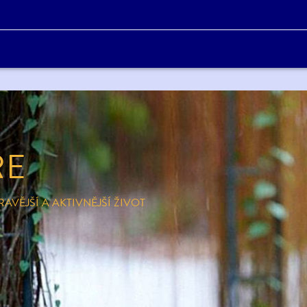
RE
AVĚJŠÍ A AKTIVNĚJŠÍ ŽIVOT