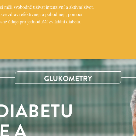
i měli svobodně užívat intenzivní a aktivní život.
vé zdraví efektivněji a pohodlněji, pomocí
esné údaje pro jednodušší zvládání diabetu.
GLUKOMETRY
DIABETU
E A