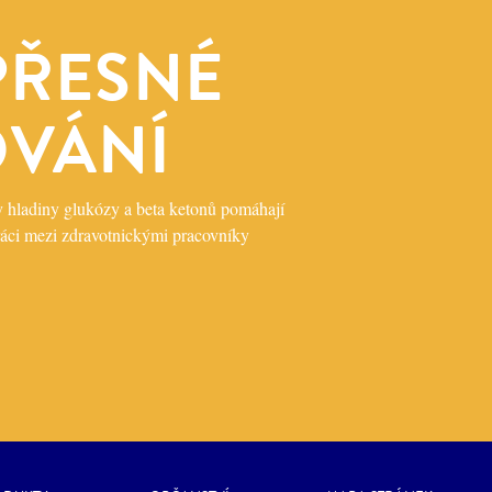
PŘESNÉ
VÁNÍ
y hladiny glukózy a beta ketonů pomáhají
ráci mezi zdravotnickými pracovníky