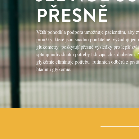
PŘESNĚ
Větší pohodlí a podpora umožňuje pacientům, aby zvlá
proužky, které jsou snadno použitelné, vyžadují jen
glukometry poskytují přesné výsledky pro lepší zvlád
splňují individuální potřeby lidí žijících s diabete
glykémie eliminuje potřebu rutinních odběrů z prstů
hladinu glykémie.