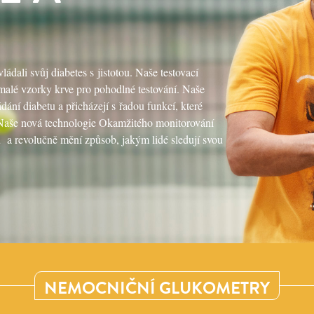
dali svůj diabetes s jistotou. Naše testovací
 malé vzorky krve pro pohodlné testování. Naše
ání diabetu a přicházejí s řadou funkcí, které
m. Naše nová technologie Okamžitého monitorování
 a revolučně mění způsob, jakým lidé sledují svou
NEMOCNIČNÍ GLUKOMETRY