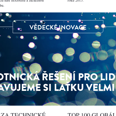
a naši flexibilitu a zkrácenou
roku 2015.
bu.
VĚDECKÉ INOVACE
TNICKÁ ŘEŠENÍ PRO LID
AVUJEME SI LAŤKU VELMI
 ZA TECHNICKÉ
TOP 100 GLOBÁ