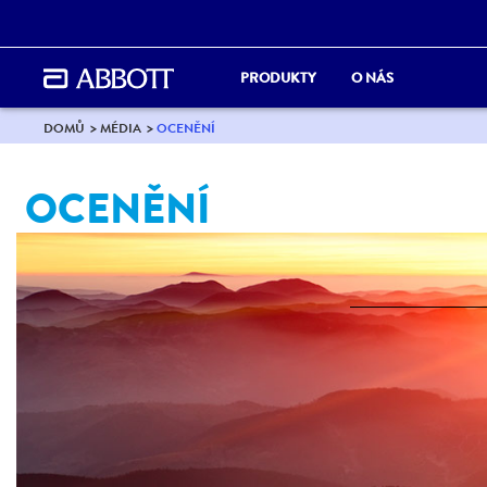
PRODUKTY
O NÁS
DOMŮ
MÉDIA
OCENĚNÍ
OCENĚNÍ