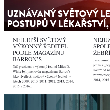
UZNÁVANÝ SVĚTOVÝ L
POSTUPŮ V LÉKAŘSTVÍ,
NEJLEPŠÍ SVĚTOVÝ
NEJU
VÝKONNÝ ŘEDITEL
SPOL
PODLE MAGAZÍNU
ŽEBŘ
BARRON’S
Jsme označ
jedna z „ne
Náš prezident a výkonný ředitel Miles D.
světě“ od r
White byl jmenován magazínem Barron’s
zdravotnick
jako „Nejlepší světový výkonný ředitel“ v
2014, 2015 
letech 2009, 2010, 2011, 2012, 2013, 2014,
2015 a 2016..