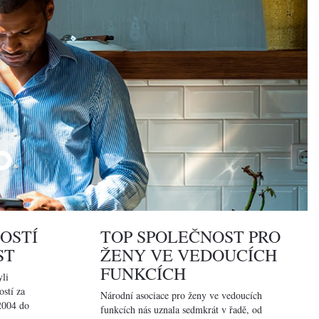
O
OSTÍ
TOP SPOLEČNOST PRO
ST
ŽENY VE VEDOUCÍCH
FUNKCÍCH
li
stí za
Národní asociace pro ženy ve vedoucích
2004 do
funkcích nás uznala sedmkrát v řadě, od