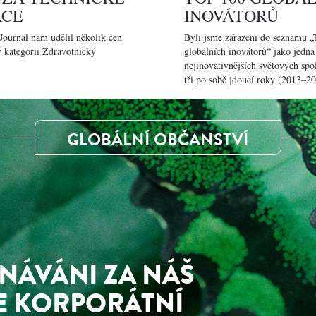
ACE
INOVÁTORŮ
 Journal nám udělil několik cen
Byli jsme zařazeni do seznamu 
v kategorii Zdravotnický
globálních inovátorů“ jako jedna
nejinovativnějších světových spo
tři po sobě jdoucí roky (2013–20
GLOBÁLNÍ OBČANSTVÍ
NÁVÁNI ZA NÁŠ
E KORPORÁTNÍ