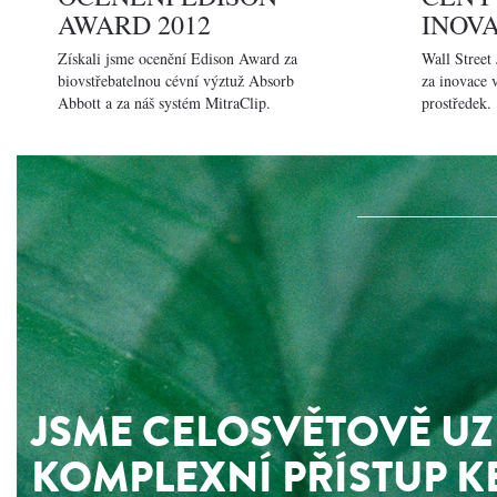
AWARD 2012
INOV
Získali jsme ocenění Edison Award za
Wall Street
biovstřebatelnou cévní výztuž Absorb
za inovace 
Abbott a za náš systém MitraClip.
prostředek.
JSME CELOSVĚTOVĚ UZ
KOMPLEXNÍ PŘÍSTUP K