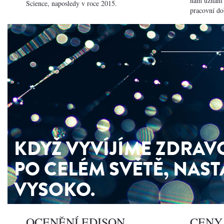
nám uznání z
Science, naposledy v roce 2015.
pracovní do
KDYŽ VYVÍJÍME ZDRAVO
PO CELÉM SVĚTĚ, NAST
VYSOKO.
OCENĚNÍ EDISON
CENY