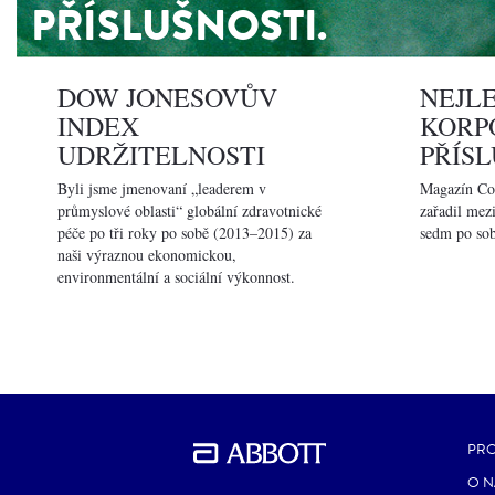
PŘÍSLUŠNOSTI.
DOW JONESOVŮV
NEJLE
INDEX
KORP
UDRŽITELNOSTI
PŘÍSL
Byli jsme jmenovaní „leaderem v
Magazín Cor
průmyslové oblasti“ globální zdravotnické
zařadil mez
péče po tři roky po sobě (2013–2015) za
sedm po sob
naši výraznou ekonomickou,
environmentální a sociální výkonnost.
PR
O N