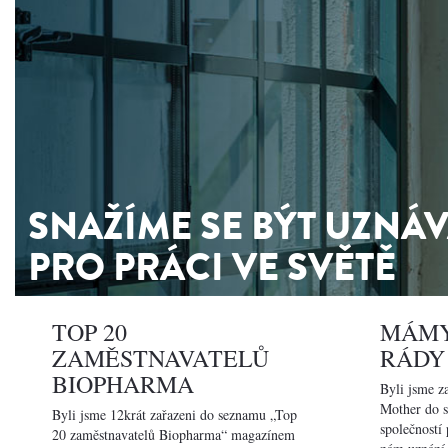
SNAŽÍME SE BÝT UZNÁV
PRO PRÁCI VE SVĚTĚ
TOP 20
MÁMY
ZAMĚSTNAVATELŮ
RÁD
BIOPHARMA
Byli jsme 
Mother do s
Byli jsme 12krát zařazeni do seznamu „Top
společností 
20 zaměstnavatelů Biopharma“ magazínem