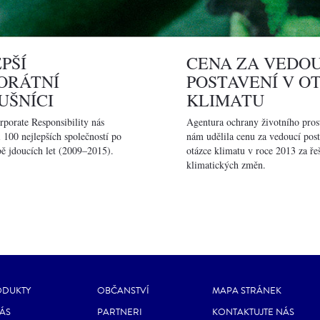
PŠÍ
CENA ZA VEDOU
ORÁTNÍ
POSTAVENÍ V O
UŠNÍCI
KLIMATU
porate Responsibility nás
Agentura ochrany životního pro
i 100 nejlepších společností po
nám udělila cenu za vedoucí post
ě jdoucích let (2009–2015).
otázce klimatu v roce 2013 za ře
klimatických změn.
ODUKTY
OBČANSTVÍ
MAPA STRÁNEK
ÁS
PARTNERI
KONTAKTUJTE NÁS