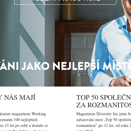
ÁNI JAKO NEJLEPŠÍ MÍST
 NÁS MAJÍ
TOP 50 SPOLEČN
Y
ZA ROZMANITO
zařazeni magazínem Working
Magazínem Diversity Inc jsme by
eznamu 100 nejlepších
zařazováni mezi „Top 50 společno
po 15 let po sobě a dostalo se
rozmanitost" po 12 let, od roku 