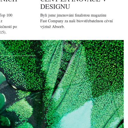
DESIGNU
„Top 100
Byli jsme jmenováni finalistou magazínu
 z
Fast Company za naši biovstřebatelnou cévní
lečností po
výztuž Absorb.
15).