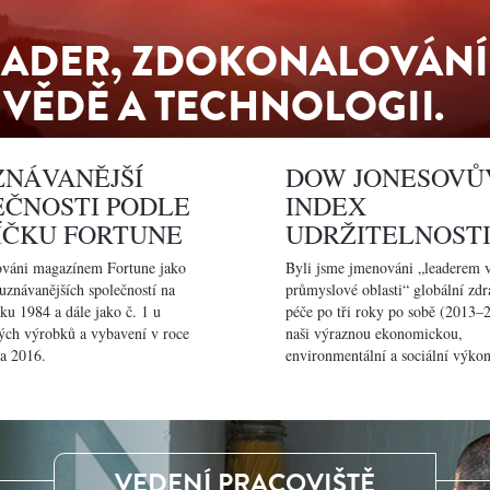
EADER, ZDOKONALOVÁNÍ
 VĚDĚ A TECHNOLOGII.
ZNÁVANĚJŠÍ
DOW JONESOVŮ
EČNOSTI PODLE
INDEX
ÍČKU FORTUNE
UDRŽITELNOST
ováni magazínem Fortune jako
Byli jsme jmenováni „leaderem 
juznávanějších společností na
průmyslové oblasti“ globální zdr
oku 1984 a dále jako č. 1 u
péče po tři roky po sobě (2013–
ých výrobků a vybavení v roce
naši výraznou ekonomickou,
a 2016.
environmentální a sociální výkon
VEDENÍ PRACOVIŠTĚ