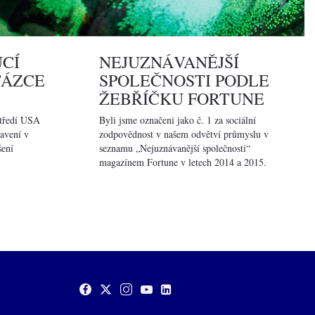
CÍ
NEJUZNÁVANĚJŠÍ
TÁZCE
SPOLEČNOSTI PODLE
ŽEBŘÍČKU FORTUNE
středí USA
Byli jsme označeni jako č. 1 za sociální
avení v
zodpovědnost v našem odvětví průmyslu v
šení
seznamu „Nejuznávanější společnosti“
magazínem Fortune v letech 2014 a 2015.