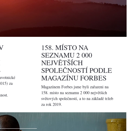
V
158. MÍSTO NA
SEZNAMU 2 000
I
NEJVĚTŠÍCH
SPOLEČNOSTÍ PODLE
v
MAGAZÍNU FORBES
avotnické
2015) za
Magazínem Forbes jsme byli zařazeni na
158. místo na seznamu 2 000 největších
nost.
světových společností, a to na základě tržeb
za rok 2019.