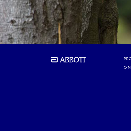
PR
O N