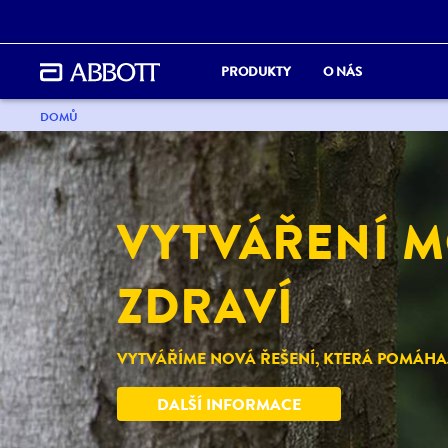
PRODUKTY
O NÁS
DOMŮ
VYTVÁŘENÍ M
ZDRAVÍ
VYTVÁŘÍME NOVÁ ŘEŠENÍ, KTERÁ POMÁHAJÍ
DALŠÍ INFORMACE